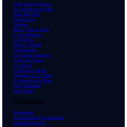
Club Sport en France
La victoire est en elles
Dans Ma Fédé
Esprit Sport
Origines
Mma, Chill & Fight
A Vos Marques
Le P'tit Pac
Mon Gr Préféré
Unbreakable
La Grande Question
Africa Eco Race
Ce Jour-là
L'interview Media
Légendes à La Chêne
Le Sport Est En Elles
On S'enflamme
Mon Rituel
Compétitions
BikingMan
La Boulangère Wonderligue
Saforelle Power 6