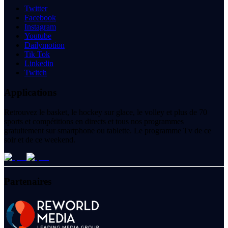
Twitter
Facebook
Instagram
Youtube
Dailymotion
Tik Tok
Linkedin
Twitch
Applications
Retrouvez le basket, le hockey sur glace, le volley et plus de 70
sports et compétitions en directs et tous nos programmes
gratuitement sur smartphone ou tablette. Le programme Tv de ce
soir et de ce weekend.
Partenaires