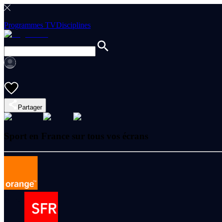
Programmes TV
Disciplines
Partager
Sport en France sur tous vos écrans