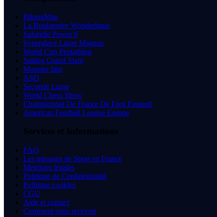
BikingMan
La Boulangère Wonderligue
Saforelle Power 6
Synerglace Ligue Magnus
World Cup Pentathlon
Sailing Grand Slam
Monster Jam
ASO
Seconde Ligue
World Chess Show
Championnat De France De Foot Fauteuil
American Football League Europe
Services et Informations
FAQ
Les missions de Sport en France
Mentions légales
Politique de Confidentialité
Politique cookies
CGU
Aide et contact
Comment nous recevoir