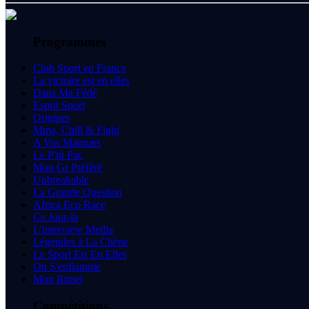
Programmes
Club Sport en France
La victoire est en elles
Dans Ma Fédé
Esprit Sport
Origines
Mma, Chill & Fight
A Vos Marques
Le P'tit Pac
Mon Gr Préféré
Unbreakable
La Grande Question
Africa Eco Race
Ce Jour-là
L'interview Media
Légendes à La Chêne
Le Sport Est En Elles
On S'enflamme
Mon Rituel
Compétitions