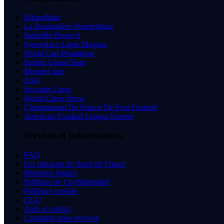
BikingMan
La Boulangère Wonderligue
Saforelle Power 6
Synerglace Ligue Magnus
World Cup Pentathlon
Sailing Grand Slam
Monster Jam
ASO
Seconde Ligue
World Chess Show
Championnat De France De Foot Fauteuil
American Football League Europe
Services et Informations
FAQ
Les missions de Sport en France
Mentions légales
Politique de Confidentialité
Politique cookies
CGU
Aide et contact
Comment nous recevoir