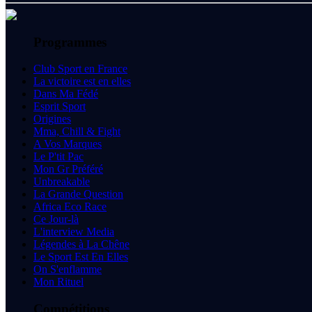
Programmes
Club Sport en France
La victoire est en elles
Dans Ma Fédé
Esprit Sport
Origines
Mma, Chill & Fight
A Vos Marques
Le P'tit Pac
Mon Gr Préféré
Unbreakable
La Grande Question
Africa Eco Race
Ce Jour-là
L'interview Media
Légendes à La Chêne
Le Sport Est En Elles
On S'enflamme
Mon Rituel
Compétitions