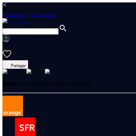
Programmes TV
Disciplines
Partager
Sport en France sur tous vos écrans