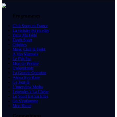
Programmes
Club Sport en France
La victoire est en elles
Dans Ma Fédé
Esprit Sport
Origines
Mma, Chill & Fight
A Vos Marques
Le P'tit Pac
Mon Gr Préféré
Unbreakable
La Grande Question
Africa Eco Race
Ce Jour-là
L'interview Media
Légendes à La Chêne
Le Sport Est En Elles
On S'enflamme
Mon Rituel
Compétitions