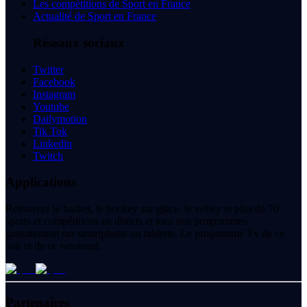
Les compétitions de Sport en France
Actualité de Sport en France
Réseaux sociaux
Twitter
Facebook
Instagram
Youtube
Dailymotion
Tik Tok
Linkedin
Twitch
Applications
Retrouvez le basket, le hockey sur glace, le volley et plus de 70
sports et compétitions en directs et tous nos programmes
gratuitement sur smartphone ou tablette. Le programme Tv de ce
soir et de ce weekend.
Partenaires