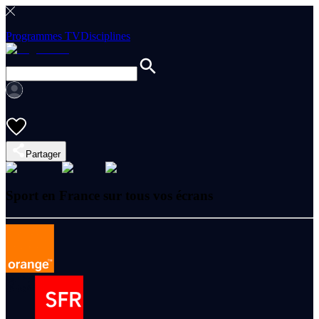
Programmes TV
Disciplines
Partager
Sport en France sur tous vos écrans