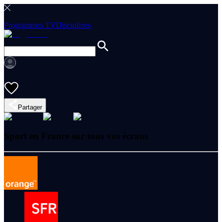
Programmes TV
Disciplines
Partager
Sport en France sur tous vos écrans