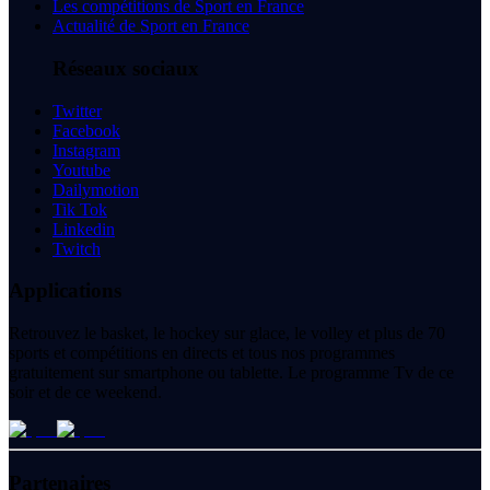
Les compétitions de Sport en France
Actualité de Sport en France
Réseaux sociaux
Twitter
Facebook
Instagram
Youtube
Dailymotion
Tik Tok
Linkedin
Twitch
Applications
Retrouvez le basket, le hockey sur glace, le volley et plus de 70
sports et compétitions en directs et tous nos programmes
gratuitement sur smartphone ou tablette. Le programme Tv de ce
soir et de ce weekend.
Partenaires