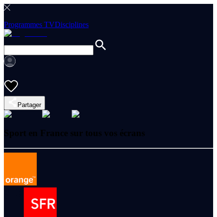
Programmes TV
Disciplines
Partager
Sport en France sur tous vos écrans