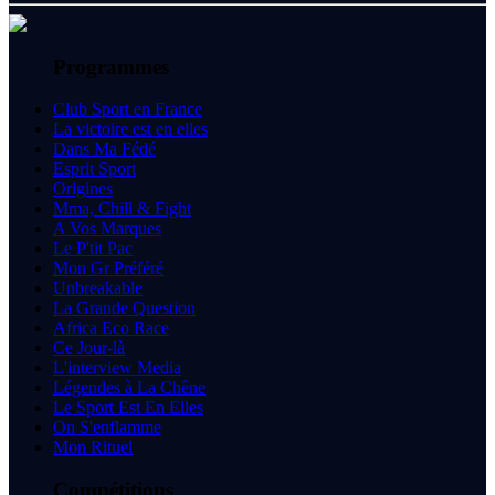
Programmes
Club Sport en France
La victoire est en elles
Dans Ma Fédé
Esprit Sport
Origines
Mma, Chill & Fight
A Vos Marques
Le P'tit Pac
Mon Gr Préféré
Unbreakable
La Grande Question
Africa Eco Race
Ce Jour-là
L'interview Media
Légendes à La Chêne
Le Sport Est En Elles
On S'enflamme
Mon Rituel
Compétitions