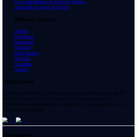
Les compétitions de Sport en France
Actualité de Sport en France
Réseaux sociaux
Twitter
Facebook
Instagram
Youtube
Dailymotion
Tik Tok
Linkedin
Twitch
Applications
Retrouvez le basket, le hockey sur glace, le volley et plus de 70
sports et compétitions en directs et tous nos programmes
gratuitement sur smartphone ou tablette. Le programme Tv de ce
soir et de ce weekend.
Partenaires