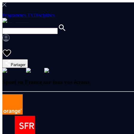
Programmes TV
Disciplines
Partager
Sport en France sur tous vos écrans