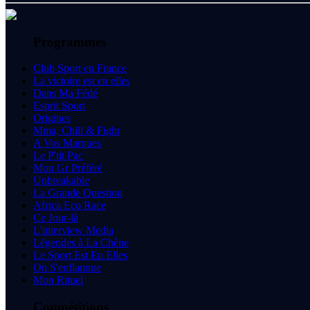
Programmes
Club Sport en France
La victoire est en elles
Dans Ma Fédé
Esprit Sport
Origines
Mma, Chill & Fight
A Vos Marques
Le P'tit Pac
Mon Gr Préféré
Unbreakable
La Grande Question
Africa Eco Race
Ce Jour-là
L'interview Media
Légendes à La Chêne
Le Sport Est En Elles
On S'enflamme
Mon Rituel
Compétitions