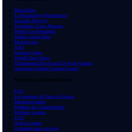
BikingMan
La Boulangère Wonderligue
Saforelle Power 6
Synerglace Ligue Magnus
World Cup Pentathlon
Sailing Grand Slam
Monster Jam
ASO
Seconde Ligue
World Chess Show
Championnat De France De Foot Fauteuil
American Football League Europe
Services et Informations
FAQ
Les missions de Sport en France
Mentions légales
Politique de Confidentialité
Politique cookies
CGU
Aide et contact
Comment nous recevoir