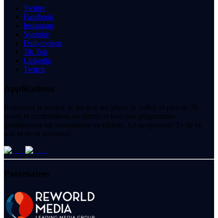
Twitter
Facebook
Instagram
Youtube
Dailymotion
Tik Tok
Linkedin
Twitch
Applications
Retrouvez le basket, le hockey sur glace, le volley et plus de 70
sports et compétitions en directs et tous nos programmes
gratuitement sur smartphone ou tablette. Le programme Tv de ce
soir et de ce weekend.
Partenaires