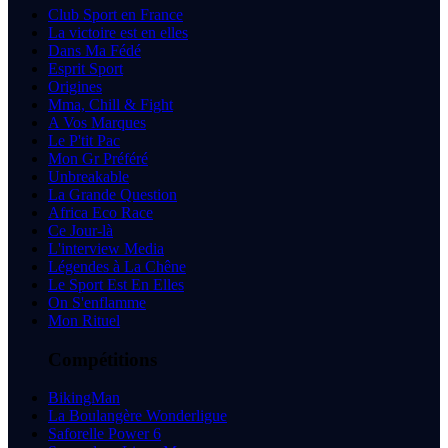
Club Sport en France
La victoire est en elles
Dans Ma Fédé
Esprit Sport
Origines
Mma, Chill & Fight
A Vos Marques
Le P'tit Pac
Mon Gr Préféré
Unbreakable
La Grande Question
Africa Eco Race
Ce Jour-là
L'interview Media
Légendes à La Chêne
Le Sport Est En Elles
On S'enflamme
Mon Rituel
Compétitions
BikingMan
La Boulangère Wonderligue
Saforelle Power 6