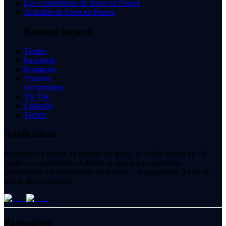
Les compétitions de Sport en France
Actualité de Sport en France
Réseaux sociaux
Twitter
Facebook
Instagram
Youtube
Dailymotion
Tik Tok
Linkedin
Twitch
Applications
Retrouvez le basket, le hockey sur glace, le volley et plus de 70
sports et compétitions en directs et tous nos programmes
gratuitement sur smartphone ou tablette. Le programme Tv de ce
soir et de ce weekend.
Partenaires