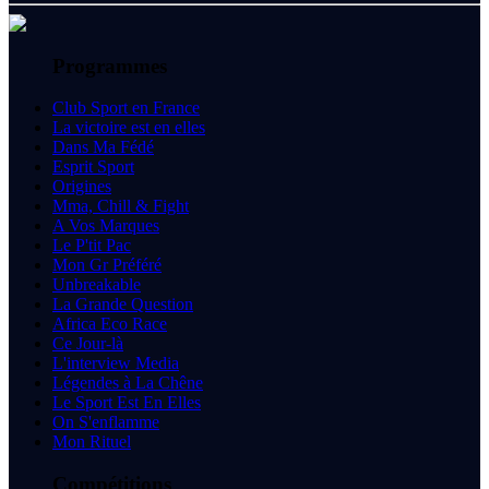
Programmes
Club Sport en France
La victoire est en elles
Dans Ma Fédé
Esprit Sport
Origines
Mma, Chill & Fight
A Vos Marques
Le P'tit Pac
Mon Gr Préféré
Unbreakable
La Grande Question
Africa Eco Race
Ce Jour-là
L'interview Media
Légendes à La Chêne
Le Sport Est En Elles
On S'enflamme
Mon Rituel
Compétitions