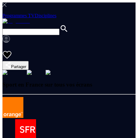
Programmes TV
Disciplines
Partager
Sport en France sur tous vos écrans