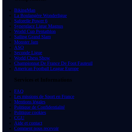
BikingMan
La Boulangère Wonderligue
Saforelle Power 6
Synerglace Ligue Magnus
World Cup Pentathlon
Sailing Grand Slam
Monster Jam
ASO
Seconde Ligue
World Chess Show
Championnat De France De Foot Fauteuil
American Football League Europe
Services et Informations
FAQ
Les missions de Sport en France
Mentions légales
Politique de Confidentialité
Politique cookies
CGU
Aide et contact
Comment nous recevoir