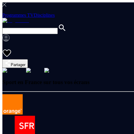
Programmes TV
Disciplines
Partager
Sport en France sur tous vos écrans