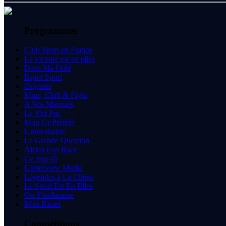
Programmes
Club Sport en France
La victoire est en elles
Dans Ma Fédé
Esprit Sport
Origines
Mma, Chill & Fight
A Vos Marques
Le P'tit Pac
Mon Gr Préféré
Unbreakable
La Grande Question
Africa Eco Race
Ce Jour-là
L'interview Media
Légendes à La Chêne
Le Sport Est En Elles
On S'enflamme
Mon Rituel
Compétitions