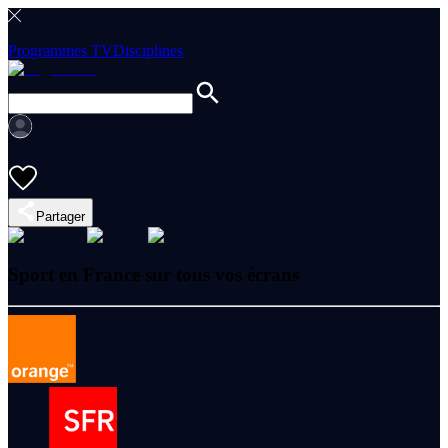
Programmes TV
Disciplines
Partager
Sport en France sur tous vos écrans