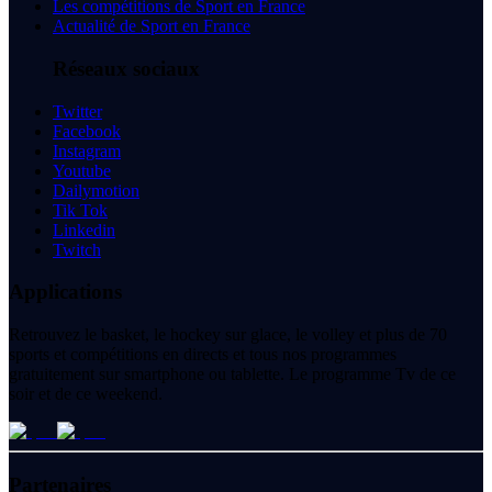
Les compétitions de Sport en France
Actualité de Sport en France
Réseaux sociaux
Twitter
Facebook
Instagram
Youtube
Dailymotion
Tik Tok
Linkedin
Twitch
Applications
Retrouvez le basket, le hockey sur glace, le volley et plus de 70
sports et compétitions en directs et tous nos programmes
gratuitement sur smartphone ou tablette. Le programme Tv de ce
soir et de ce weekend.
Partenaires