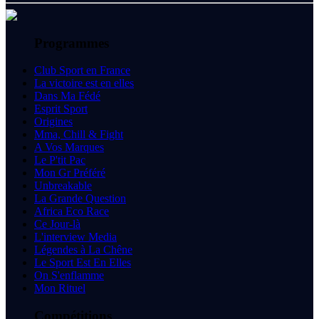
Programmes
Club Sport en France
La victoire est en elles
Dans Ma Fédé
Esprit Sport
Origines
Mma, Chill & Fight
A Vos Marques
Le P'tit Pac
Mon Gr Préféré
Unbreakable
La Grande Question
Africa Eco Race
Ce Jour-là
L'interview Media
Légendes à La Chêne
Le Sport Est En Elles
On S'enflamme
Mon Rituel
Compétitions