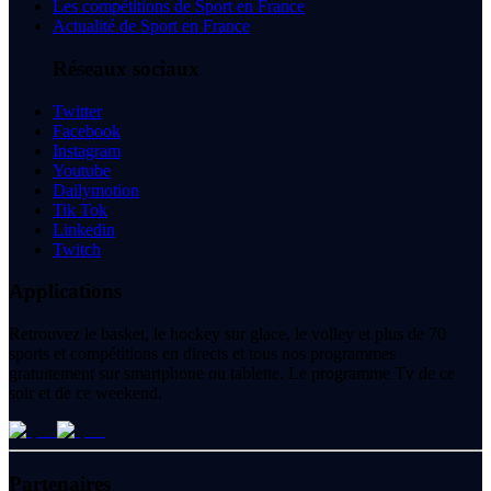
Les compétitions de Sport en France
Actualité de Sport en France
Réseaux sociaux
Twitter
Facebook
Instagram
Youtube
Dailymotion
Tik Tok
Linkedin
Twitch
Applications
Retrouvez le basket, le hockey sur glace, le volley et plus de 70
sports et compétitions en directs et tous nos programmes
gratuitement sur smartphone ou tablette. Le programme Tv de ce
soir et de ce weekend.
Partenaires