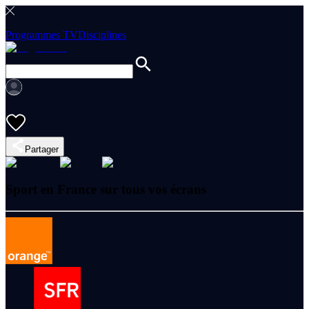
Programmes TV
Disciplines
Partager
Sport en France sur tous vos écrans