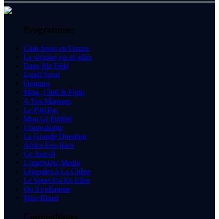
Programmes
Club Sport en France
La victoire est en elles
Dans Ma Fédé
Esprit Sport
Origines
Mma, Chill & Fight
A Vos Marques
Le P'tit Pac
Mon Gr Préféré
Unbreakable
La Grande Question
Africa Eco Race
Ce Jour-là
L'interview Media
Légendes à La Chêne
Le Sport Est En Elles
On S'enflamme
Mon Rituel
Compétitions