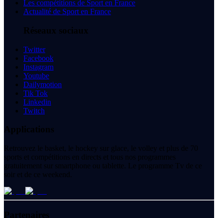
Les compétitions de Sport en France
Actualité de Sport en France
Réseaux sociaux
Twitter
Facebook
Instagram
Youtube
Dailymotion
Tik Tok
Linkedin
Twitch
Applications
Retrouvez le basket, le hockey sur glace, le volley et plus de 70
sports et compétitions en directs et tous nos programmes
gratuitement sur smartphone ou tablette. Le programme Tv de ce
soir et de ce weekend.
Partenaires