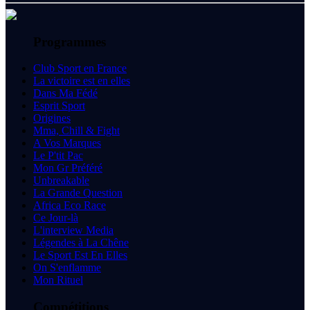
Programmes
Club Sport en France
La victoire est en elles
Dans Ma Fédé
Esprit Sport
Origines
Mma, Chill & Fight
A Vos Marques
Le P'tit Pac
Mon Gr Préféré
Unbreakable
La Grande Question
Africa Eco Race
Ce Jour-là
L'interview Media
Légendes à La Chêne
Le Sport Est En Elles
On S'enflamme
Mon Rituel
Compétitions