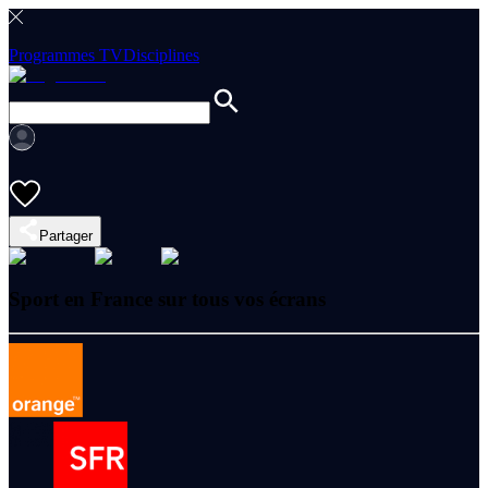
Programmes TV
Disciplines
Partager
Sport en France sur tous vos écrans