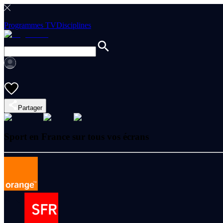
Programmes TV
Disciplines
Partager
Sport en France sur tous vos écrans