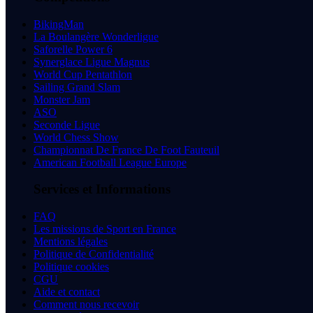
BikingMan
La Boulangère Wonderligue
Saforelle Power 6
Synerglace Ligue Magnus
World Cup Pentathlon
Sailing Grand Slam
Monster Jam
ASO
Seconde Ligue
World Chess Show
Championnat De France De Foot Fauteuil
American Football League Europe
Services et Informations
FAQ
Les missions de Sport en France
Mentions légales
Politique de Confidentialité
Politique cookies
CGU
Aide et contact
Comment nous recevoir