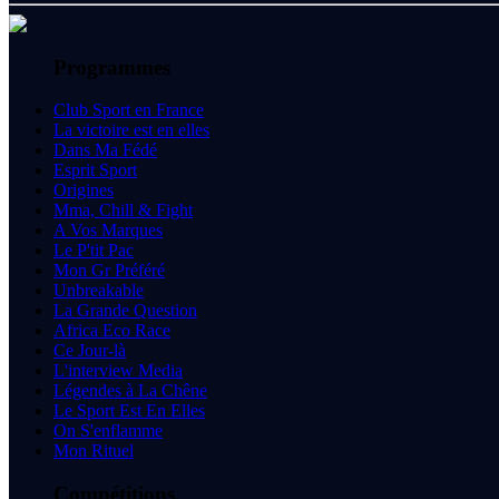
Programmes
Club Sport en France
La victoire est en elles
Dans Ma Fédé
Esprit Sport
Origines
Mma, Chill & Fight
A Vos Marques
Le P'tit Pac
Mon Gr Préféré
Unbreakable
La Grande Question
Africa Eco Race
Ce Jour-là
L'interview Media
Légendes à La Chêne
Le Sport Est En Elles
On S'enflamme
Mon Rituel
Compétitions