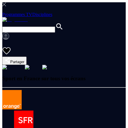
Programmes TV
Disciplines
Partager
Sport en France sur tous vos écrans