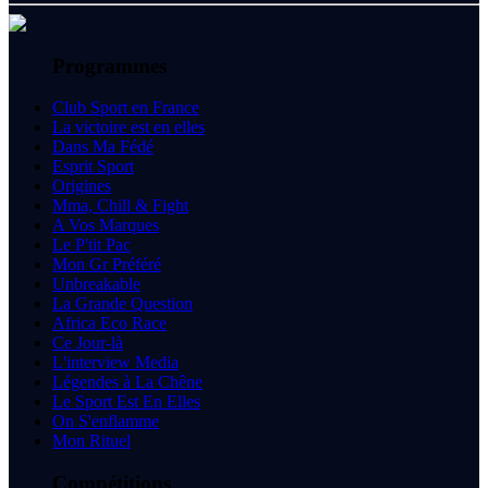
Programmes
Club Sport en France
La victoire est en elles
Dans Ma Fédé
Esprit Sport
Origines
Mma, Chill & Fight
A Vos Marques
Le P'tit Pac
Mon Gr Préféré
Unbreakable
La Grande Question
Africa Eco Race
Ce Jour-là
L'interview Media
Légendes à La Chêne
Le Sport Est En Elles
On S'enflamme
Mon Rituel
Compétitions