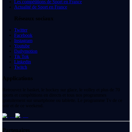
Les compétitions de Sport en France
Actualité de Sport en France
Réseaux sociaux
Twitter
Facebook
Instagram
Youtube
Dailymotion
Tik Tok
Linkedin
Twitch
Applications
Retrouvez le basket, le hockey sur glace, le volley et plus de 70
sports et compétitions en directs et tous nos programmes
gratuitement sur smartphone ou tablette. Le programme Tv de ce
soir et de ce weekend.
Partenaires