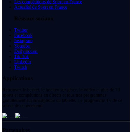
Les compétitions de Sport en France
Actualité de Sport en France
Réseaux sociaux
Twitter
Facebook
Instagram
Youtube
Dailymotion
Tik Tok
Linkedin
Twitch
Applications
Retrouvez le basket, le hockey sur glace, le volley et plus de 70
sports et compétitions en directs et tous nos programmes
gratuitement sur smartphone ou tablette. Le programme Tv de ce
soir et de ce weekend.
Partenaires