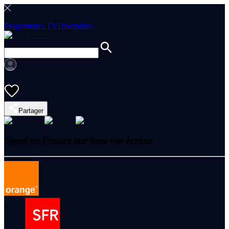
Programmes TV
Disciplines
Partager
Sport en France sur tous vos écrans