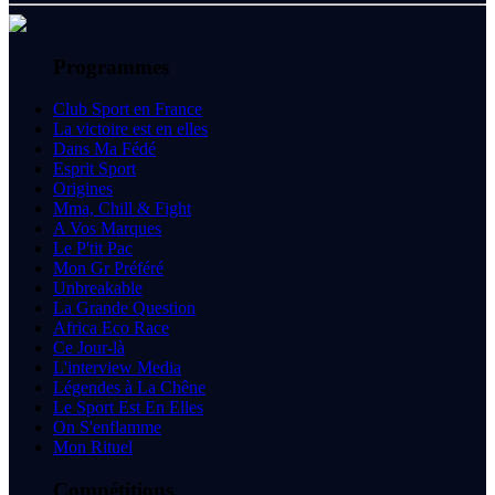
Programmes
Club Sport en France
La victoire est en elles
Dans Ma Fédé
Esprit Sport
Origines
Mma, Chill & Fight
A Vos Marques
Le P'tit Pac
Mon Gr Préféré
Unbreakable
La Grande Question
Africa Eco Race
Ce Jour-là
L'interview Media
Légendes à La Chêne
Le Sport Est En Elles
On S'enflamme
Mon Rituel
Compétitions