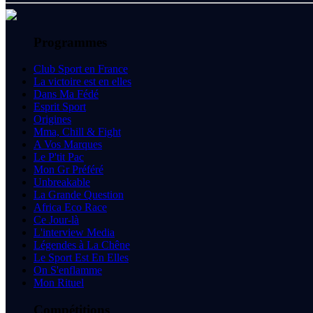
Programmes
Club Sport en France
La victoire est en elles
Dans Ma Fédé
Esprit Sport
Origines
Mma, Chill & Fight
A Vos Marques
Le P'tit Pac
Mon Gr Préféré
Unbreakable
La Grande Question
Africa Eco Race
Ce Jour-là
L'interview Media
Légendes à La Chêne
Le Sport Est En Elles
On S'enflamme
Mon Rituel
Compétitions