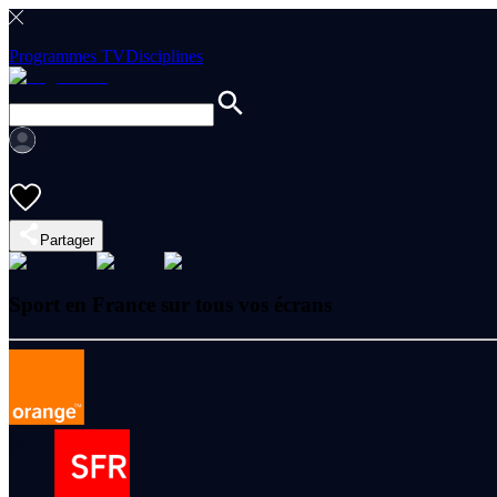
Programmes TV
Disciplines
Partager
Sport en France sur tous vos écrans