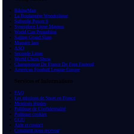
BikingMan
La Boulangère Wonderligue
Saforelle Power 6
Synerglace Ligue Magnus
World Cup Pentathlon
Sailing Grand Slam
Monster Jam
ASO
Seconde Ligue
World Chess Show
Championnat De France De Foot Fauteuil
American Football League Europe
Services et Informations
FAQ
Les missions de Sport en France
Mentions légales
Politique de Confidentialité
Politique cookies
CGU
Aide et contact
Comment nous recevoir