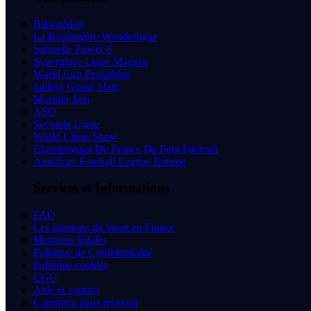
BikingMan
La Boulangère Wonderligue
Saforelle Power 6
Synerglace Ligue Magnus
World Cup Pentathlon
Sailing Grand Slam
Monster Jam
ASO
Seconde Ligue
World Chess Show
Championnat De France De Foot Fauteuil
American Football League Europe
Services et Informations
FAQ
Les missions de Sport en France
Mentions légales
Politique de Confidentialité
Politique cookies
CGU
Aide et contact
Comment nous recevoir