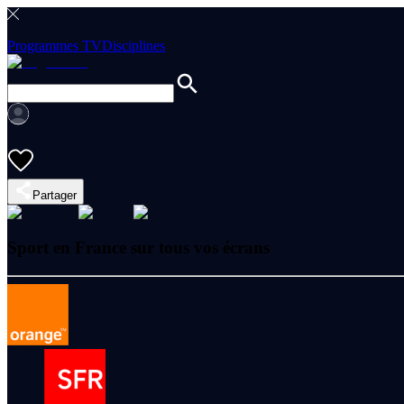
Programmes TV
Disciplines
Partager
Sport en France sur tous vos écrans