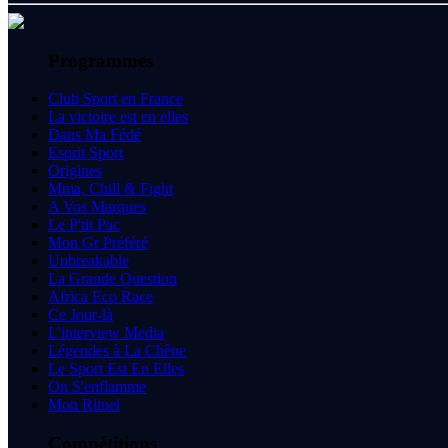
Programmes
Club Sport en France
La victoire est en elles
Dans Ma Fédé
Esprit Sport
Origines
Mma, Chill & Fight
A Vos Marques
Le P'tit Pac
Mon Gr Préféré
Unbreakable
La Grande Question
Africa Eco Race
Ce Jour-là
L'interview Media
Légendes à La Chêne
Le Sport Est En Elles
On S'enflamme
Mon Rituel
Compétitions