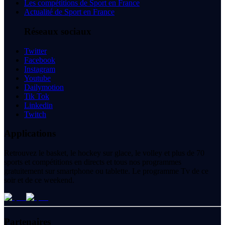
Les compétitions de Sport en France
Actualité de Sport en France
Réseaux sociaux
Twitter
Facebook
Instagram
Youtube
Dailymotion
Tik Tok
Linkedin
Twitch
Applications
Retrouvez le basket, le hockey sur glace, le volley et plus de 70
sports et compétitions en directs et tous nos programmes
gratuitement sur smartphone ou tablette. Le programme Tv de ce
soir et de ce weekend.
Partenaires