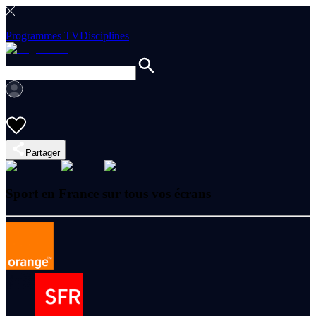
Programmes TV
Disciplines
Partager
Sport en France sur tous vos écrans