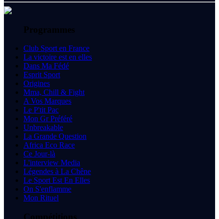
Programmes
Club Sport en France
La victoire est en elles
Dans Ma Fédé
Esprit Sport
Origines
Mma, Chill & Fight
A Vos Marques
Le P'tit Pac
Mon Gr Préféré
Unbreakable
La Grande Question
Africa Eco Race
Ce Jour-là
L'interview Media
Légendes à La Chêne
Le Sport Est En Elles
On S'enflamme
Mon Rituel
Compétitions