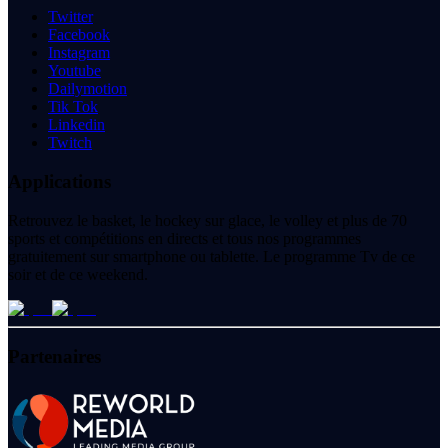
Twitter
Facebook
Instagram
Youtube
Dailymotion
Tik Tok
Linkedin
Twitch
Applications
Retrouvez le basket, le hockey sur glace, le volley et plus de 70
sports et compétitions en directs et tous nos programmes
gratuitement sur smartphone ou tablette. Le programme Tv de ce
soir et de ce weekend.
Partenaires