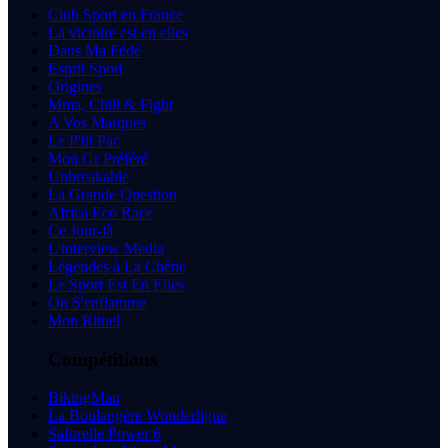
Club Sport en France
La victoire est en elles
Dans Ma Fédé
Esprit Sport
Origines
Mma, Chill & Fight
A Vos Marques
Le P'tit Pac
Mon Gr Préféré
Unbreakable
La Grande Question
Africa Eco Race
Ce Jour-là
L'interview Media
Légendes à La Chêne
Le Sport Est En Elles
On S'enflamme
Mon Rituel
Compétitions
BikingMan
La Boulangère Wonderligue
Saforelle Power 6