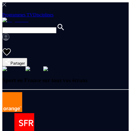
Programmes TV
Disciplines
Partager
Sport en France sur tous vos écrans