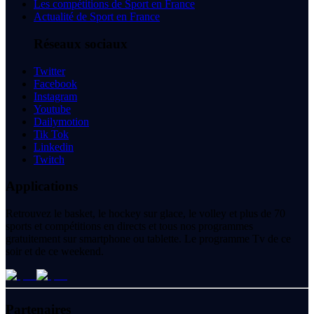
Les compétitions de Sport en France
Actualité de Sport en France
Réseaux sociaux
Twitter
Facebook
Instagram
Youtube
Dailymotion
Tik Tok
Linkedin
Twitch
Applications
Retrouvez le basket, le hockey sur glace, le volley et plus de 70
sports et compétitions en directs et tous nos programmes
gratuitement sur smartphone ou tablette. Le programme Tv de ce
soir et de ce weekend.
Partenaires