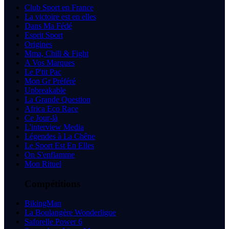
Club Sport en France
La victoire est en elles
Dans Ma Fédé
Esprit Sport
Origines
Mma, Chill & Fight
A Vos Marques
Le P'tit Pac
Mon Gr Préféré
Unbreakable
La Grande Question
Africa Eco Race
Ce Jour-là
L'interview Media
Légendes à La Chêne
Le Sport Est En Elles
On S'enflamme
Mon Rituel
Compétitions
BikingMan
La Boulangère Wonderligue
Saforelle Power 6