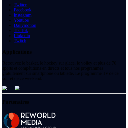
Twitter
Facebook
Instagram
Youtube
Dailymotion
Tik Tok
Linkedin
Twitch
Applications
Retrouvez le basket, le hockey sur glace, le volley et plus de 70
sports et compétitions en directs et tous nos programmes
gratuitement sur smartphone ou tablette. Le programme Tv de ce
soir et de ce weekend.
Partenaires