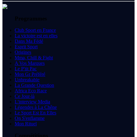
Programmes
Club Sport en France
La victoire est en elles
Dans Ma Fédé
Esprit Sport
Origines
Mma, Chill & Fight
A Vos Marques
Le P'tit Pac
Mon Gr Préféré
Unbreakable
La Grande Question
Africa Eco Race
Ce Jour-là
L'interview Media
Légendes à La Chêne
Le Sport Est En Elles
On S'enflamme
Mon Rituel
Compétitions