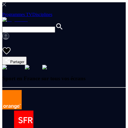
Programmes TV
Disciplines
Partager
Sport en France sur tous vos écrans