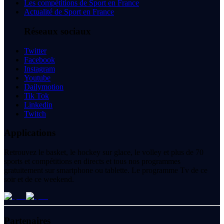
Les compétitions de Sport en France
Actualité de Sport en France
Réseaux sociaux
Twitter
Facebook
Instagram
Youtube
Dailymotion
Tik Tok
Linkedin
Twitch
Applications
Retrouvez le basket, le hockey sur glace, le volley et plus de 70
sports et compétitions en directs et tous nos programmes
gratuitement sur smartphone ou tablette. Le programme Tv de ce
soir et de ce weekend.
Partenaires