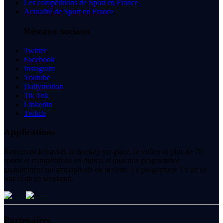
Les compétitions de Sport en France
Actualité de Sport en France
Réseaux sociaux
Twitter
Facebook
Instagram
Youtube
Dailymotion
Tik Tok
Linkedin
Twitch
Applications
Retrouvez le basket, le hockey sur glace, le volley et plus de 70
sports et compétitions en directs et tous nos programmes
gratuitement sur smartphone ou tablette. Le programme Tv de ce
soir et de ce weekend.
Partenaires