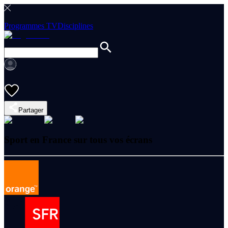
Programmes TV
Disciplines
Partager
Sport en France sur tous vos écrans