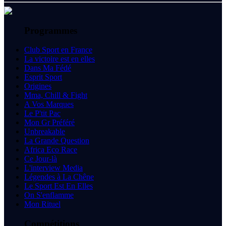
Programmes
Club Sport en France
La victoire est en elles
Dans Ma Fédé
Esprit Sport
Origines
Mma, Chill & Fight
A Vos Marques
Le P'tit Pac
Mon Gr Préféré
Unbreakable
La Grande Question
Africa Eco Race
Ce Jour-là
L'interview Media
Légendes à La Chêne
Le Sport Est En Elles
On S'enflamme
Mon Rituel
Compétitions