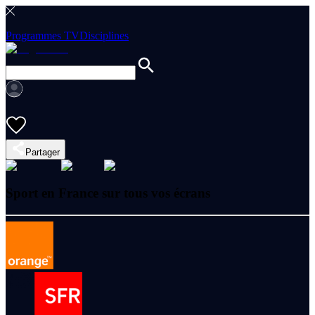
Programmes TV
Disciplines
Partager
Sport en France sur tous vos écrans