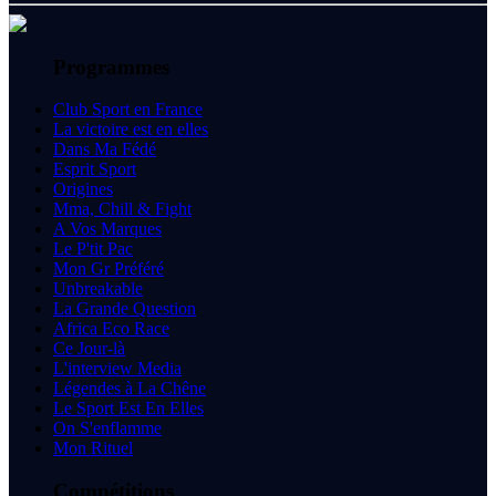
Programmes
Club Sport en France
La victoire est en elles
Dans Ma Fédé
Esprit Sport
Origines
Mma, Chill & Fight
A Vos Marques
Le P'tit Pac
Mon Gr Préféré
Unbreakable
La Grande Question
Africa Eco Race
Ce Jour-là
L'interview Media
Légendes à La Chêne
Le Sport Est En Elles
On S'enflamme
Mon Rituel
Compétitions