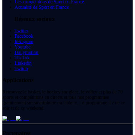
Les compétitions de Sport en France
Actualité de Sport en France
Réseaux sociaux
Twitter
Facebook
Instagram
Youtube
Dailymotion
Tik Tok
Linkedin
Twitch
Applications
Retrouvez le basket, le hockey sur glace, le volley et plus de 70
sports et compétitions en directs et tous nos programmes
gratuitement sur smartphone ou tablette. Le programme Tv de ce
soir et de ce weekend.
Partenaires