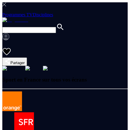
Programmes TV
Disciplines
Partager
Sport en France sur tous vos écrans