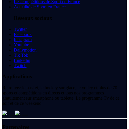
Les compétitions de Sport en France
Actualité de Sport en France
Réseaux sociaux
Twitter
Facebook
Instagram
Youtube
Dailymotion
Tik Tok
Linkedin
Twitch
Applications
Retrouvez le basket, le hockey sur glace, le volley et plus de 70
sports et compétitions en directs et tous nos programmes
gratuitement sur smartphone ou tablette. Le programme Tv de ce
soir et de ce weekend.
Partenaires