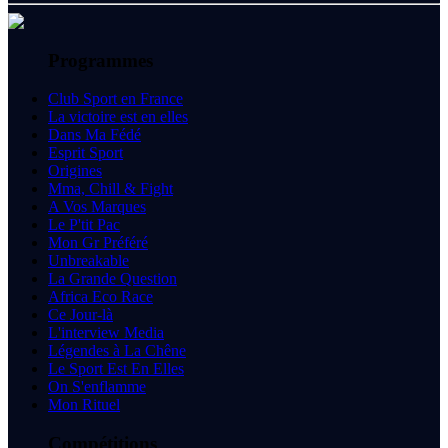
Programmes
Club Sport en France
La victoire est en elles
Dans Ma Fédé
Esprit Sport
Origines
Mma, Chill & Fight
A Vos Marques
Le P'tit Pac
Mon Gr Préféré
Unbreakable
La Grande Question
Africa Eco Race
Ce Jour-là
L'interview Media
Légendes à La Chêne
Le Sport Est En Elles
On S'enflamme
Mon Rituel
Compétitions