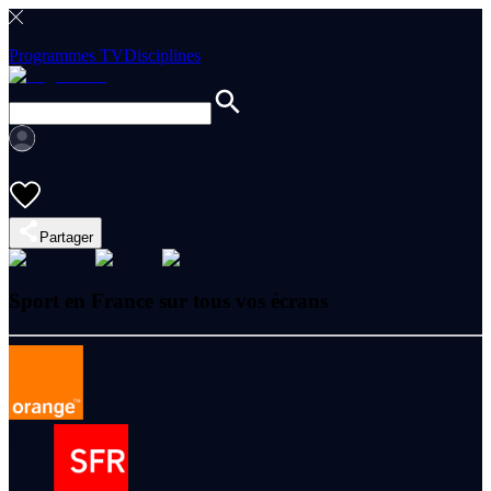
Programmes TV
Disciplines
Partager
Sport en France sur tous vos écrans