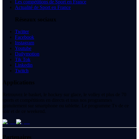
Les compétitions de Sport en France
Actualité de Sport en France
Réseaux sociaux
Twitter
Facebook
Instagram
Youtube
Dailymotion
Tik Tok
Linkedin
Twitch
Applications
Retrouvez le basket, le hockey sur glace, le volley et plus de 70
sports et compétitions en directs et tous nos programmes
gratuitement sur smartphone ou tablette. Le programme Tv de ce
soir et de ce weekend.
Partenaires