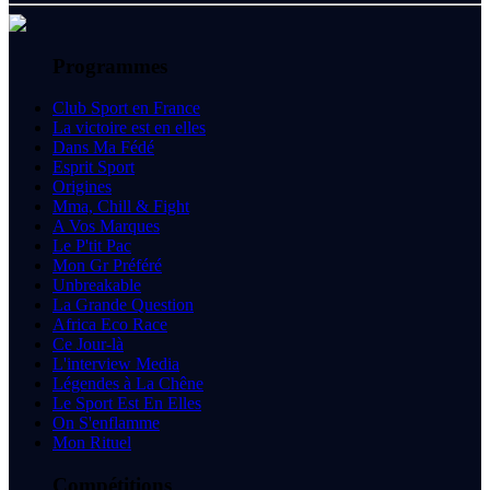
Programmes
Club Sport en France
La victoire est en elles
Dans Ma Fédé
Esprit Sport
Origines
Mma, Chill & Fight
A Vos Marques
Le P'tit Pac
Mon Gr Préféré
Unbreakable
La Grande Question
Africa Eco Race
Ce Jour-là
L'interview Media
Légendes à La Chêne
Le Sport Est En Elles
On S'enflamme
Mon Rituel
Compétitions