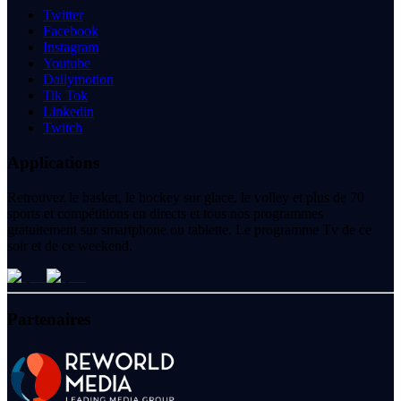
Twitter
Facebook
Instagram
Youtube
Dailymotion
Tik Tok
Linkedin
Twitch
Applications
Retrouvez le basket, le hockey sur glace, le volley et plus de 70
sports et compétitions en directs et tous nos programmes
gratuitement sur smartphone ou tablette. Le programme Tv de ce
soir et de ce weekend.
Partenaires