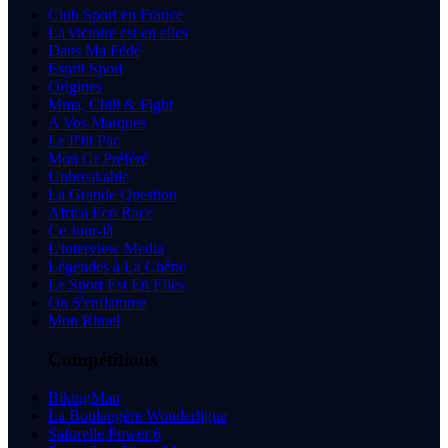
Club Sport en France
La victoire est en elles
Dans Ma Fédé
Esprit Sport
Origines
Mma, Chill & Fight
A Vos Marques
Le P'tit Pac
Mon Gr Préféré
Unbreakable
La Grande Question
Africa Eco Race
Ce Jour-là
L'interview Media
Légendes à La Chêne
Le Sport Est En Elles
On S'enflamme
Mon Rituel
Compétitions
BikingMan
La Boulangère Wonderligue
Saforelle Power 6