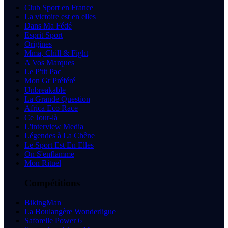
Club Sport en France
La victoire est en elles
Dans Ma Fédé
Esprit Sport
Origines
Mma, Chill & Fight
A Vos Marques
Le P'tit Pac
Mon Gr Préféré
Unbreakable
La Grande Question
Africa Eco Race
Ce Jour-là
L'interview Media
Légendes à La Chêne
Le Sport Est En Elles
On S'enflamme
Mon Rituel
Compétitions
BikingMan
La Boulangère Wonderligue
Saforelle Power 6