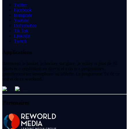
Twitter
Facebook
Instagram
Youtube
Dailymotion
Tik Tok
Linkedin
Twitch
Applications
Retrouvez le basket, le hockey sur glace, le volley et plus de 70
sports et compétitions en directs et tous nos programmes
gratuitement sur smartphone ou tablette. Le programme Tv de ce
soir et de ce weekend.
Partenaires