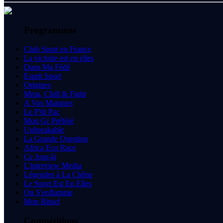
Programmes
Club Sport en France
La victoire est en elles
Dans Ma Fédé
Esprit Sport
Origines
Mma, Chill & Fight
A Vos Marques
Le P'tit Pac
Mon Gr Préféré
Unbreakable
La Grande Question
Africa Eco Race
Ce Jour-là
L'interview Media
Légendes à La Chêne
Le Sport Est En Elles
On S'enflamme
Mon Rituel
Compétitions