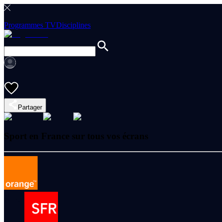
Programmes TV
Disciplines
Partager
Sport en France sur tous vos écrans