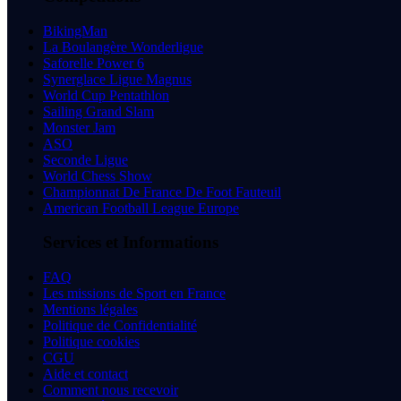
BikingMan
La Boulangère Wonderligue
Saforelle Power 6
Synerglace Ligue Magnus
World Cup Pentathlon
Sailing Grand Slam
Monster Jam
ASO
Seconde Ligue
World Chess Show
Championnat De France De Foot Fauteuil
American Football League Europe
Services et Informations
FAQ
Les missions de Sport en France
Mentions légales
Politique de Confidentialité
Politique cookies
CGU
Aide et contact
Comment nous recevoir