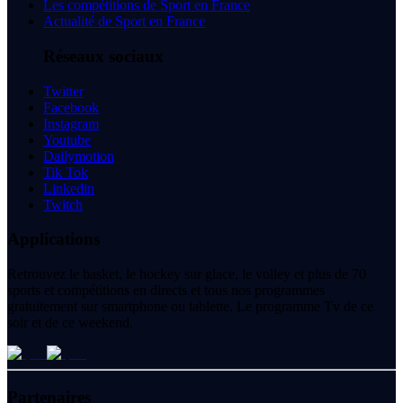
Les compétitions de Sport en France
Actualité de Sport en France
Réseaux sociaux
Twitter
Facebook
Instagram
Youtube
Dailymotion
Tik Tok
Linkedin
Twitch
Applications
Retrouvez le basket, le hockey sur glace, le volley et plus de 70
sports et compétitions en directs et tous nos programmes
gratuitement sur smartphone ou tablette. Le programme Tv de ce
soir et de ce weekend.
Partenaires