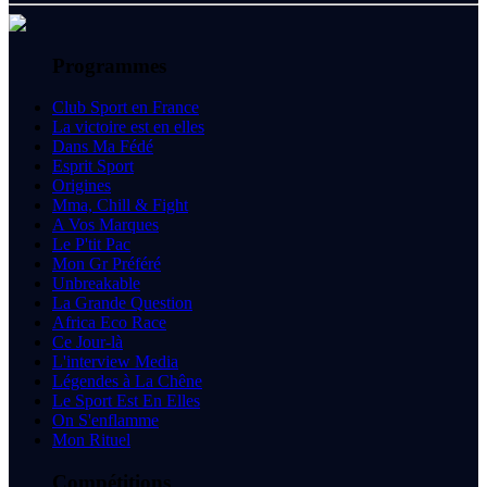
Programmes
Club Sport en France
La victoire est en elles
Dans Ma Fédé
Esprit Sport
Origines
Mma, Chill & Fight
A Vos Marques
Le P'tit Pac
Mon Gr Préféré
Unbreakable
La Grande Question
Africa Eco Race
Ce Jour-là
L'interview Media
Légendes à La Chêne
Le Sport Est En Elles
On S'enflamme
Mon Rituel
Compétitions