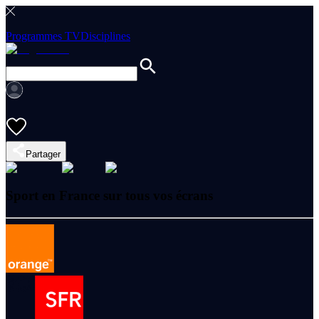
Programmes TV
Disciplines
Partager
Sport en France sur tous vos écrans