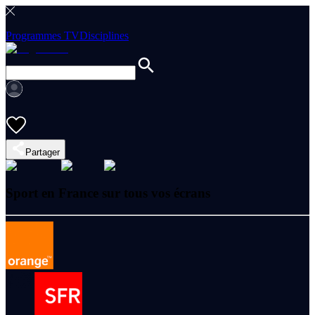
Programmes TV
Disciplines
Partager
Sport en France sur tous vos écrans