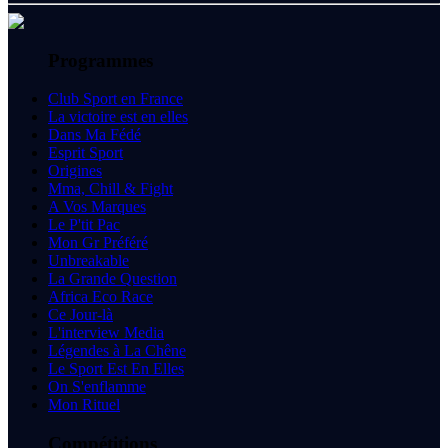
Programmes
Club Sport en France
La victoire est en elles
Dans Ma Fédé
Esprit Sport
Origines
Mma, Chill & Fight
A Vos Marques
Le P'tit Pac
Mon Gr Préféré
Unbreakable
La Grande Question
Africa Eco Race
Ce Jour-là
L'interview Media
Légendes à La Chêne
Le Sport Est En Elles
On S'enflamme
Mon Rituel
Compétitions