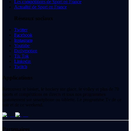
Les compétitions de Sport en France
Actualité de Sport en France
Réseaux sociaux
Twitter
Facebook
Instagram
Youtube
Dailymotion
Tik Tok
Linkedin
Twitch
Applications
Retrouvez le basket, le hockey sur glace, le volley et plus de 70
sports et compétitions en directs et tous nos programmes
gratuitement sur smartphone ou tablette. Le programme Tv de ce
soir et de ce weekend.
Partenaires