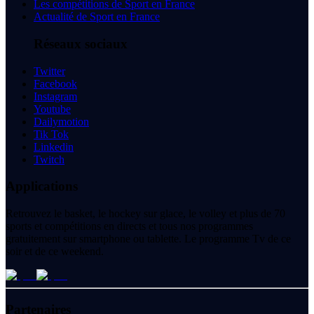
Les compétitions de Sport en France
Actualité de Sport en France
Réseaux sociaux
Twitter
Facebook
Instagram
Youtube
Dailymotion
Tik Tok
Linkedin
Twitch
Applications
Retrouvez le basket, le hockey sur glace, le volley et plus de 70
sports et compétitions en directs et tous nos programmes
gratuitement sur smartphone ou tablette. Le programme Tv de ce
soir et de ce weekend.
Partenaires