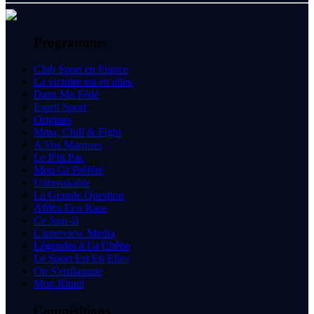
Programmes
Club Sport en France
La victoire est en elles
Dans Ma Fédé
Esprit Sport
Origines
Mma, Chill & Fight
A Vos Marques
Le P'tit Pac
Mon Gr Préféré
Unbreakable
La Grande Question
Africa Eco Race
Ce Jour-là
L'interview Media
Légendes à La Chêne
Le Sport Est En Elles
On S'enflamme
Mon Rituel
Compétitions