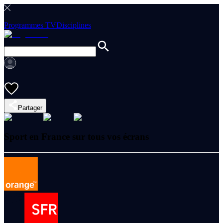
Programmes TV
Disciplines
Partager
Sport en France sur tous vos écrans