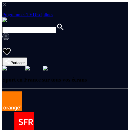
Programmes TV
Disciplines
Partager
Sport en France sur tous vos écrans