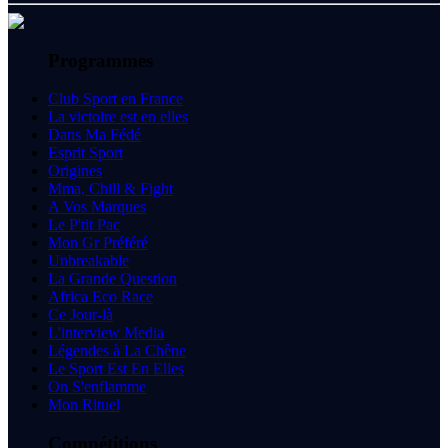
Programmes
Club Sport en France
La victoire est en elles
Dans Ma Fédé
Esprit Sport
Origines
Mma, Chill & Fight
A Vos Marques
Le P'tit Pac
Mon Gr Préféré
Unbreakable
La Grande Question
Africa Eco Race
Ce Jour-là
L'interview Media
Légendes à La Chêne
Le Sport Est En Elles
On S'enflamme
Mon Rituel
Compétitions