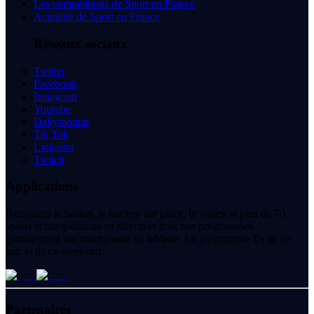
Les compétitions de Sport en France
Actualité de Sport en France
Réseaux sociaux
Twitter
Facebook
Instagram
Youtube
Dailymotion
Tik Tok
Linkedin
Twitch
Applications
Retrouvez le basket, le hockey sur glace, le volley et plus de 70
sports et compétitions en directs et tous nos programmes
gratuitement sur smartphone ou tablette. Le programme Tv de ce
soir et de ce weekend.
Partenaires