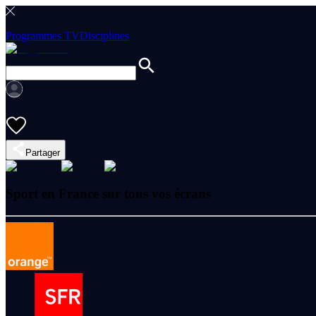
Programmes TV
Disciplines
Partager
Sport en France sur tous vos écrans