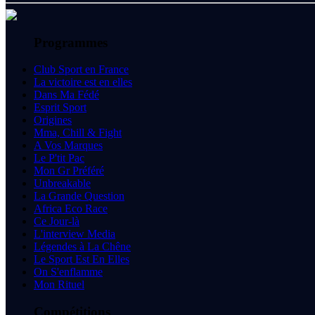
Programmes
Club Sport en France
La victoire est en elles
Dans Ma Fédé
Esprit Sport
Origines
Mma, Chill & Fight
A Vos Marques
Le P'tit Pac
Mon Gr Préféré
Unbreakable
La Grande Question
Africa Eco Race
Ce Jour-là
L'interview Media
Légendes à La Chêne
Le Sport Est En Elles
On S'enflamme
Mon Rituel
Compétitions