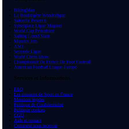
BikingMan
La Boulangère Wonderligue
Saforelle Power 6
Synerglace Ligue Magnus
World Cup Pentathlon
Sailing Grand Slam
Monster Jam
ASO
Seconde Ligue
World Chess Show
Championnat De France De Foot Fauteuil
American Football League Europe
Services et Informations
FAQ
Les missions de Sport en France
Mentions légales
Politique de Confidentialité
Politique cookies
CGU
Aide et contact
Comment nous recevoir