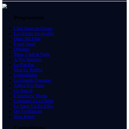
Programmes
Club Sport en France
La victoire est en elles
Dans Ma Fédé
Esprit Sport
Origines
Mma, Chill & Fight
A Vos Marques
Le P'tit Pac
Mon Gr Préféré
Unbreakable
La Grande Question
Africa Eco Race
Ce Jour-là
L'interview Media
Légendes à La Chêne
Le Sport Est En Elles
On S'enflamme
Mon Rituel
Compétitions