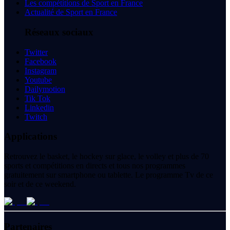
Les compétitions de Sport en France
Actualité de Sport en France
Réseaux sociaux
Twitter
Facebook
Instagram
Youtube
Dailymotion
Tik Tok
Linkedin
Twitch
Applications
Retrouvez le basket, le hockey sur glace, le volley et plus de 70
sports et compétitions en directs et tous nos programmes
gratuitement sur smartphone ou tablette. Le programme Tv de ce
soir et de ce weekend.
Partenaires