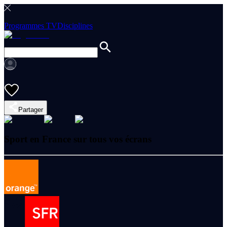
Programmes TV
Disciplines
Partager
Sport en France sur tous vos écrans