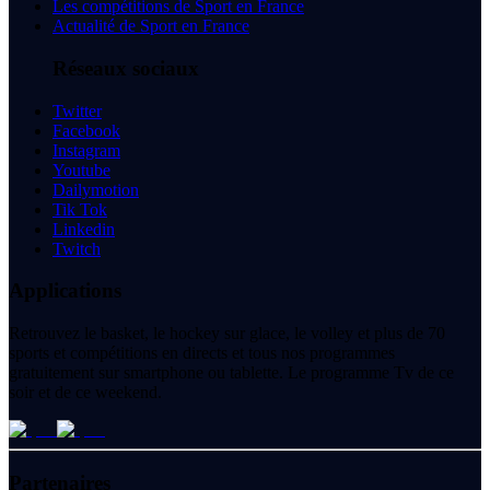
Les compétitions de Sport en France
Actualité de Sport en France
Réseaux sociaux
Twitter
Facebook
Instagram
Youtube
Dailymotion
Tik Tok
Linkedin
Twitch
Applications
Retrouvez le basket, le hockey sur glace, le volley et plus de 70
sports et compétitions en directs et tous nos programmes
gratuitement sur smartphone ou tablette. Le programme Tv de ce
soir et de ce weekend.
Partenaires