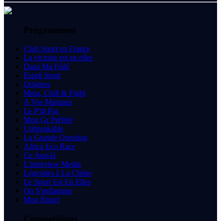
Programmes
Club Sport en France
La victoire est en elles
Dans Ma Fédé
Esprit Sport
Origines
Mma, Chill & Fight
A Vos Marques
Le P'tit Pac
Mon Gr Préféré
Unbreakable
La Grande Question
Africa Eco Race
Ce Jour-là
L'interview Media
Légendes à La Chêne
Le Sport Est En Elles
On S'enflamme
Mon Rituel
Compétitions