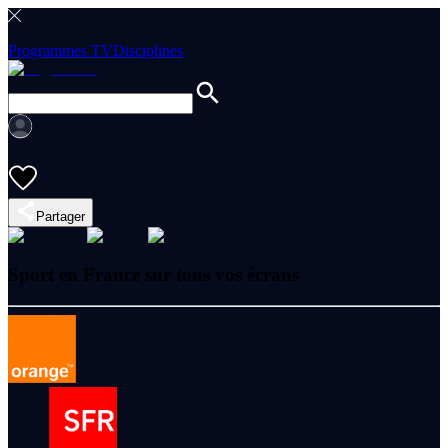
Programmes TV
Disciplines
Partager
Sport en France sur tous vos écrans