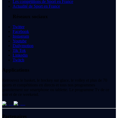
Les compétitions de Sport en France
Actualité de Sport en France
Réseaux sociaux
Twitter
Facebook
Instagram
Youtube
Dailymotion
Tik Tok
Linkedin
Twitch
Applications
Retrouvez le basket, le hockey sur glace, le volley et plus de 70
sports et compétitions en directs et tous nos programmes
gratuitement sur smartphone ou tablette. Le programme Tv de ce
soir et de ce weekend.
Partenaires