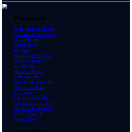
Programmes
Club Sport en France
La victoire est en elles
Dans Ma Fédé
Esprit Sport
Origines
Mma, Chill & Fight
A Vos Marques
Le P'tit Pac
Mon Gr Préféré
Unbreakable
La Grande Question
Africa Eco Race
Ce Jour-là
L'interview Media
Légendes à La Chêne
Le Sport Est En Elles
On S'enflamme
Mon Rituel
Compétitions