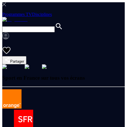
Programmes TV
Disciplines
Partager
Sport en France sur tous vos écrans