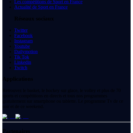
Les compétitions de Sport en France
Actualité de Sport en France
Réseaux sociaux
Twitter
Facebook
Instagram
Youtube
Dailymotion
Tik Tok
Linkedin
Twitch
Applications
Retrouvez le basket, le hockey sur glace, le volley et plus de 70
sports et compétitions en directs et tous nos programmes
gratuitement sur smartphone ou tablette. Le programme Tv de ce
soir et de ce weekend.
Partenaires