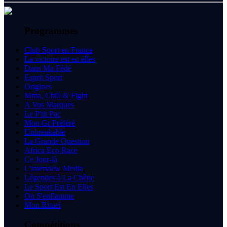
Programmes
Club Sport en France
La victoire est en elles
Dans Ma Fédé
Esprit Sport
Origines
Mma, Chill & Fight
A Vos Marques
Le P'tit Pac
Mon Gr Préféré
Unbreakable
La Grande Question
Africa Eco Race
Ce Jour-là
L'interview Media
Légendes à La Chêne
Le Sport Est En Elles
On S'enflamme
Mon Rituel
Compétitions