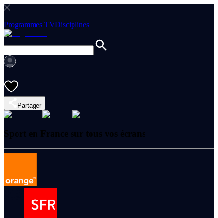
Programmes TV
Disciplines
Partager
Sport en France sur tous vos écrans