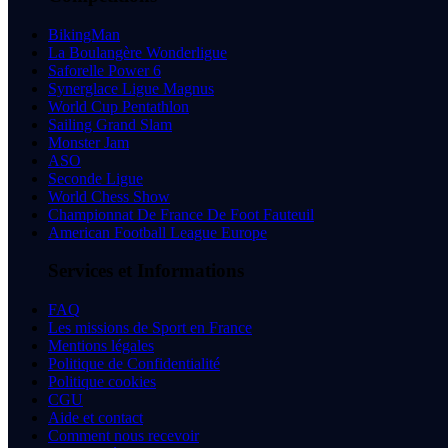
BikingMan
La Boulangère Wonderligue
Saforelle Power 6
Synerglace Ligue Magnus
World Cup Pentathlon
Sailing Grand Slam
Monster Jam
ASO
Seconde Ligue
World Chess Show
Championnat De France De Foot Fauteuil
American Football League Europe
Services et Informations
FAQ
Les missions de Sport en France
Mentions légales
Politique de Confidentialité
Politique cookies
CGU
Aide et contact
Comment nous recevoir