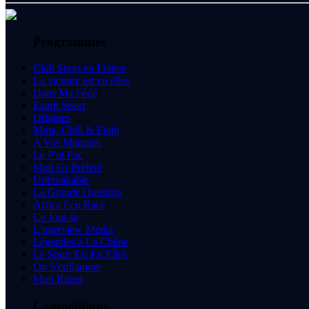
Programmes
Club Sport en France
La victoire est en elles
Dans Ma Fédé
Esprit Sport
Origines
Mma, Chill & Fight
A Vos Marques
Le P'tit Pac
Mon Gr Préféré
Unbreakable
La Grande Question
Africa Eco Race
Ce Jour-là
L'interview Media
Légendes à La Chêne
Le Sport Est En Elles
On S'enflamme
Mon Rituel
Compétitions