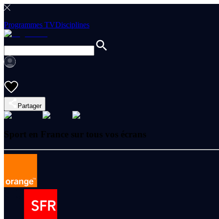
Programmes TV
Disciplines
Partager
Sport en France sur tous vos écrans