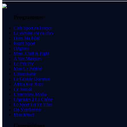
Programmes
Club Sport en France
La victoire est en elles
Dans Ma Fédé
Esprit Sport
Origines
Mma, Chill & Fight
A Vos Marques
Le P'tit Pac
Mon Gr Préféré
Unbreakable
La Grande Question
Africa Eco Race
Ce Jour-là
L'interview Media
Légendes à La Chêne
Le Sport Est En Elles
On S'enflamme
Mon Rituel
Compétitions