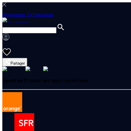
Programmes TV
Disciplines
Partager
Sport en France sur tous vos écrans