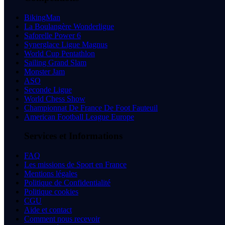
BikingMan
La Boulangère Wonderligue
Saforelle Power 6
Synerglace Ligue Magnus
World Cup Pentathlon
Sailing Grand Slam
Monster Jam
ASO
Seconde Ligue
World Chess Show
Championnat De France De Foot Fauteuil
American Football League Europe
Services et Informations
FAQ
Les missions de Sport en France
Mentions légales
Politique de Confidentialité
Politique cookies
CGU
Aide et contact
Comment nous recevoir