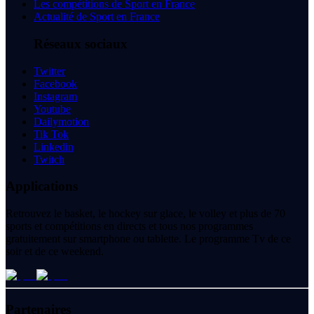
Les compétitions de Sport en France
Actualité de Sport en France
Réseaux sociaux
Twitter
Facebook
Instagram
Youtube
Dailymotion
Tik Tok
Linkedin
Twitch
Applications
Retrouvez le basket, le hockey sur glace, le volley et plus de 70
sports et compétitions en directs et tous nos programmes
gratuitement sur smartphone ou tablette. Le programme Tv de ce
soir et de ce weekend.
Partenaires