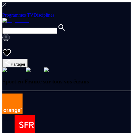
Programmes TV
Disciplines
Partager
Sport en France sur tous vos écrans