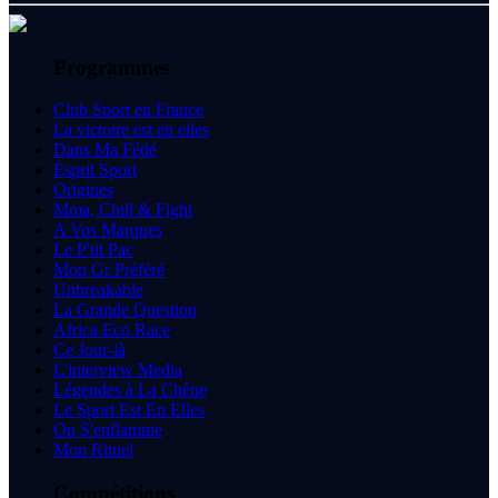
Programmes
Club Sport en France
La victoire est en elles
Dans Ma Fédé
Esprit Sport
Origines
Mma, Chill & Fight
A Vos Marques
Le P'tit Pac
Mon Gr Préféré
Unbreakable
La Grande Question
Africa Eco Race
Ce Jour-là
L'interview Media
Légendes à La Chêne
Le Sport Est En Elles
On S'enflamme
Mon Rituel
Compétitions