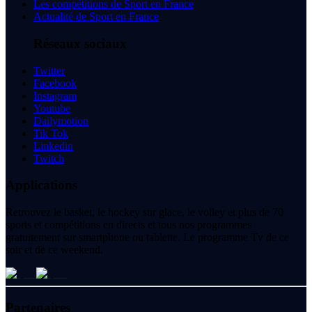
Les compétitions de Sport en France
Actualité de Sport en France
Réseaux sociaux
Twitter
Facebook
Instagram
Youtube
Dailymotion
Tik Tok
Linkedin
Twitch
Applications
Retrouvez le basket, le hockey sur glace, le volley et plus de 70
sports et compétitions en directs et tous nos programmes
gratuitement sur smartphone ou tablette. Le programme Tv de ce
soir et de ce weekend.
Partenaires