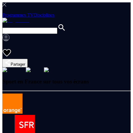
Programmes TV
Disciplines
Partager
Sport en France sur tous vos écrans