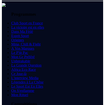
Programmes
Club Sport en France
La victoire est en elles
Dans Ma Fédé
Esprit Sport
Origines
Mma, Chill & Fight
A Vos Marques
Le P'tit Pac
Mon Gr Préféré
Unbreakable
La Grande Question
Africa Eco Race
Ce Jour-là
L'interview Media
Légendes à La Chêne
Le Sport Est En Elles
On S'enflamme
Mon Rituel
Compétitions