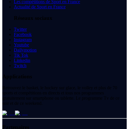
Les compétitions de Sport en France
Actualité de Sport en France
Réseaux sociaux
Twitter
Facebook
Instagram
Youtube
Dailymotion
Tik Tok
Linkedin
Twitch
Applications
Retrouvez le basket, le hockey sur glace, le volley et plus de 70
sports et compétitions en directs et tous nos programmes
gratuitement sur smartphone ou tablette. Le programme Tv de ce
soir et de ce weekend.
Partenaires