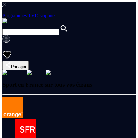
Programmes TV
Disciplines
Partager
Sport en France sur tous vos écrans