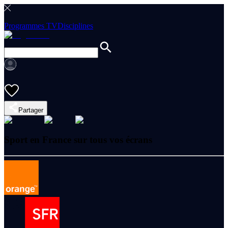
Programmes TV
Disciplines
Partager
Sport en France sur tous vos écrans