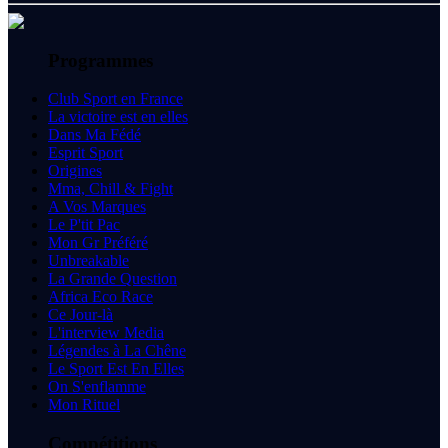
Programmes
Club Sport en France
La victoire est en elles
Dans Ma Fédé
Esprit Sport
Origines
Mma, Chill & Fight
A Vos Marques
Le P'tit Pac
Mon Gr Préféré
Unbreakable
La Grande Question
Africa Eco Race
Ce Jour-là
L'interview Media
Légendes à La Chêne
Le Sport Est En Elles
On S'enflamme
Mon Rituel
Compétitions