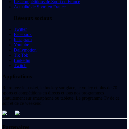
Les compétitions de Sport en France
Actualité de Sport en France
Réseaux sociaux
Twitter
Facebook
Instagram
Youtube
Dailymotion
Tik Tok
Linkedin
Twitch
Applications
Retrouvez le basket, le hockey sur glace, le volley et plus de 70
sports et compétitions en directs et tous nos programmes
gratuitement sur smartphone ou tablette. Le programme Tv de ce
soir et de ce weekend.
Partenaires