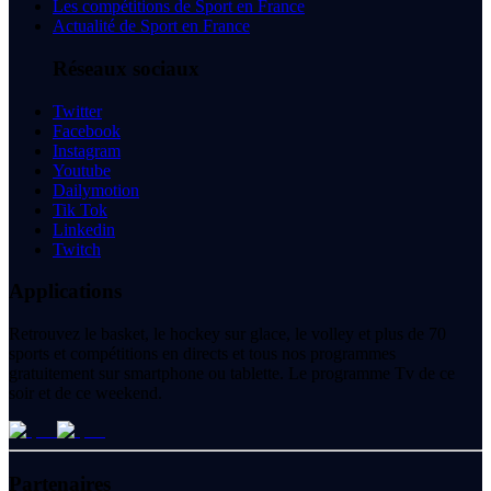
Les compétitions de Sport en France
Actualité de Sport en France
Réseaux sociaux
Twitter
Facebook
Instagram
Youtube
Dailymotion
Tik Tok
Linkedin
Twitch
Applications
Retrouvez le basket, le hockey sur glace, le volley et plus de 70
sports et compétitions en directs et tous nos programmes
gratuitement sur smartphone ou tablette. Le programme Tv de ce
soir et de ce weekend.
Partenaires