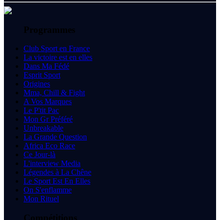
Programmes
Club Sport en France
La victoire est en elles
Dans Ma Fédé
Esprit Sport
Origines
Mma, Chill & Fight
A Vos Marques
Le P'tit Pac
Mon Gr Préféré
Unbreakable
La Grande Question
Africa Eco Race
Ce Jour-là
L'interview Media
Légendes à La Chêne
Le Sport Est En Elles
On S'enflamme
Mon Rituel
Compétitions