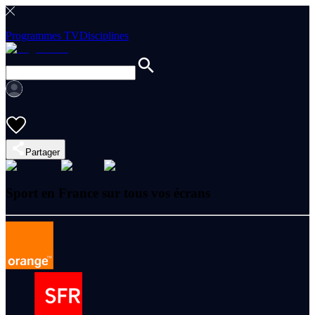
Programmes TV
Disciplines
Partager
Sport en France sur tous vos écrans