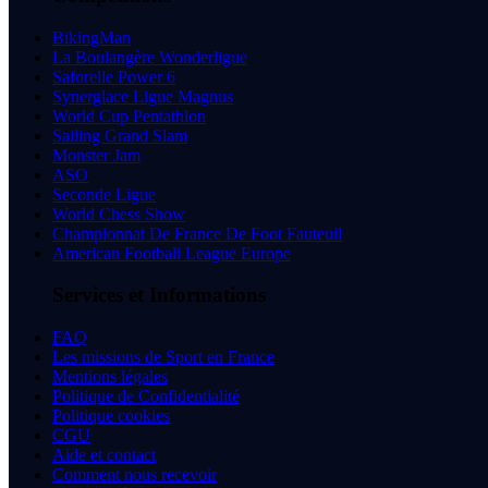
BikingMan
La Boulangère Wonderligue
Saforelle Power 6
Synerglace Ligue Magnus
World Cup Pentathlon
Sailing Grand Slam
Monster Jam
ASO
Seconde Ligue
World Chess Show
Championnat De France De Foot Fauteuil
American Football League Europe
Services et Informations
FAQ
Les missions de Sport en France
Mentions légales
Politique de Confidentialité
Politique cookies
CGU
Aide et contact
Comment nous recevoir