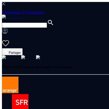
Programmes TV
Disciplines
Partager
Sport en France sur tous vos écrans