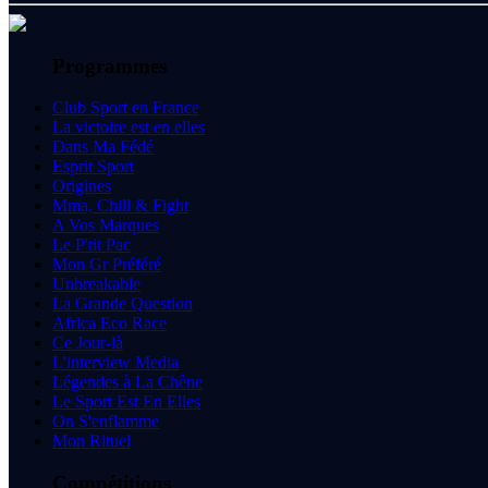
Programmes
Club Sport en France
La victoire est en elles
Dans Ma Fédé
Esprit Sport
Origines
Mma, Chill & Fight
A Vos Marques
Le P'tit Pac
Mon Gr Préféré
Unbreakable
La Grande Question
Africa Eco Race
Ce Jour-là
L'interview Media
Légendes à La Chêne
Le Sport Est En Elles
On S'enflamme
Mon Rituel
Compétitions