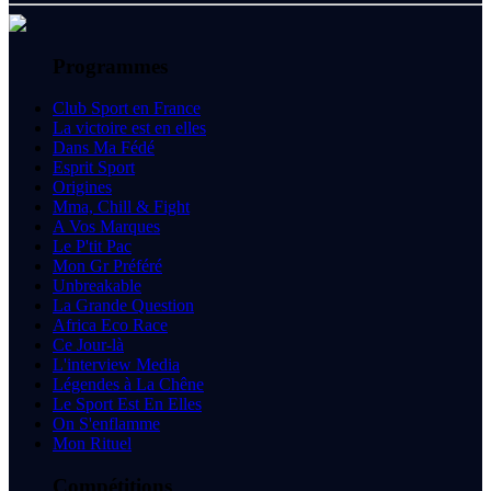
Programmes
Club Sport en France
La victoire est en elles
Dans Ma Fédé
Esprit Sport
Origines
Mma, Chill & Fight
A Vos Marques
Le P'tit Pac
Mon Gr Préféré
Unbreakable
La Grande Question
Africa Eco Race
Ce Jour-là
L'interview Media
Légendes à La Chêne
Le Sport Est En Elles
On S'enflamme
Mon Rituel
Compétitions