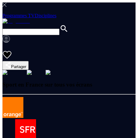
Programmes TV
Disciplines
Partager
Sport en France sur tous vos écrans