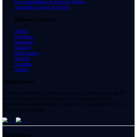
Les compétitions de Sport en France
Actualité de Sport en France
Réseaux sociaux
Twitter
Facebook
Instagram
Youtube
Dailymotion
Tik Tok
Linkedin
Twitch
Applications
Retrouvez le basket, le hockey sur glace, le volley et plus de 70
sports et compétitions en directs et tous nos programmes
gratuitement sur smartphone ou tablette. Le programme Tv de ce
soir et de ce weekend.
Partenaires