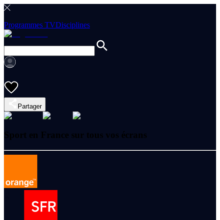
Programmes TV
Disciplines
Partager
Sport en France sur tous vos écrans