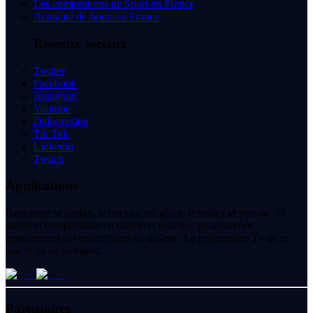
Les compétitions de Sport en France
Actualité de Sport en France
Réseaux sociaux
Twitter
Facebook
Instagram
Youtube
Dailymotion
Tik Tok
Linkedin
Twitch
Applications
Retrouvez le basket, le hockey sur glace, le volley et plus de 70
sports et compétitions en directs et tous nos programmes
gratuitement sur smartphone ou tablette. Le programme Tv de ce
soir et de ce weekend.
Partenaires