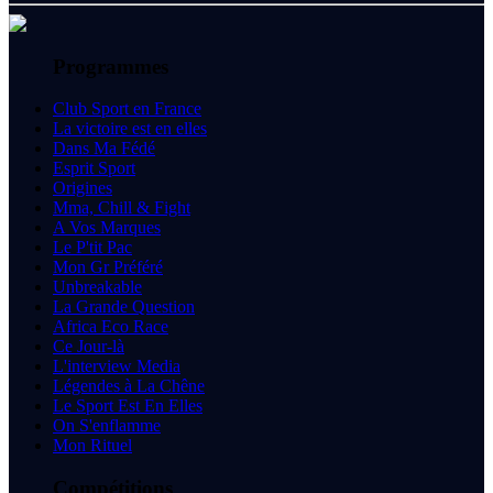
Programmes
Club Sport en France
La victoire est en elles
Dans Ma Fédé
Esprit Sport
Origines
Mma, Chill & Fight
A Vos Marques
Le P'tit Pac
Mon Gr Préféré
Unbreakable
La Grande Question
Africa Eco Race
Ce Jour-là
L'interview Media
Légendes à La Chêne
Le Sport Est En Elles
On S'enflamme
Mon Rituel
Compétitions