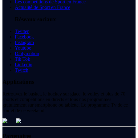
Les compétitions de Sport en France
Actualité de Sport en France
Réseaux sociaux
Twitter
Facebook
Instagram
Youtube
Dailymotion
Tik Tok
Linkedin
Twitch
Applications
Retrouvez le basket, le hockey sur glace, le volley et plus de 70
sports et compétitions en directs et tous nos programmes
gratuitement sur smartphone ou tablette. Le programme Tv de ce
soir et de ce weekend.
Partenaires