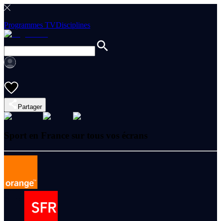
Programmes TV
Disciplines
Partager
Sport en France sur tous vos écrans