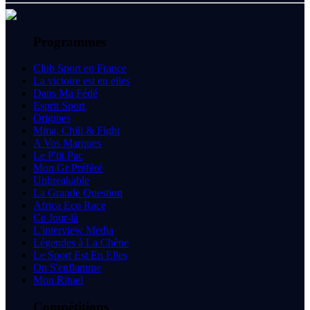
Programmes
Club Sport en France
La victoire est en elles
Dans Ma Fédé
Esprit Sport
Origines
Mma, Chill & Fight
A Vos Marques
Le P'tit Pac
Mon Gr Préféré
Unbreakable
La Grande Question
Africa Eco Race
Ce Jour-là
L'interview Media
Légendes à La Chêne
Le Sport Est En Elles
On S'enflamme
Mon Rituel
Compétitions